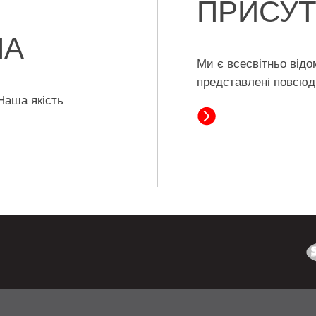
ПРИСУТ
НА
Ми є всесвітньо від
представлені повсю
Наша якість