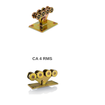
Базовий візок для
консольних
зсувних воріт.
CA 4 RMS
Візок магнум для