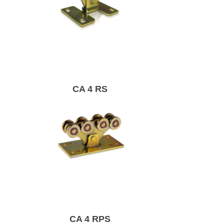
Комплект кареток
легкий.
CA 4 RS
Середній візок для
розсувних воріт.
CA 4 RPS