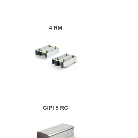
Ролик кінцевий.
4 RM
Супорт
регульований і
направляющий ролики
середні і високі в
GIPI 5 RG
зборі.