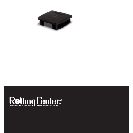
Нейлонова кришка
напрямна для
воріт