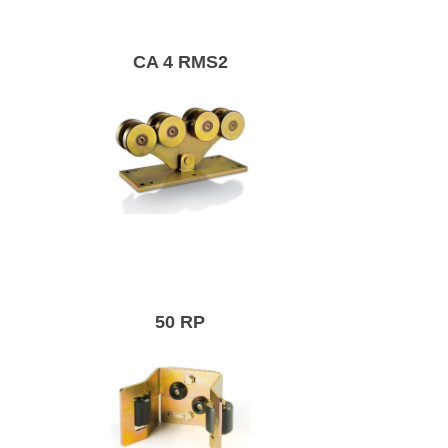
розсувних воріт.
CA 4 RMS2
Візок магнум-2
для розсувних
воріт.
50 RP