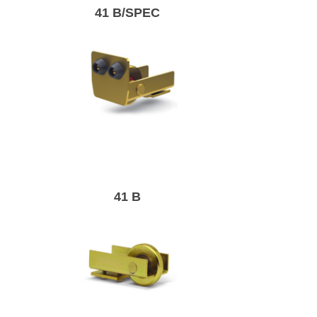
41 B/SPEC
Опорне колесо з
кришкою.
41 B