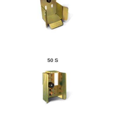
Пастка.
50 S
Регульований
профіль для
роликових воріт.