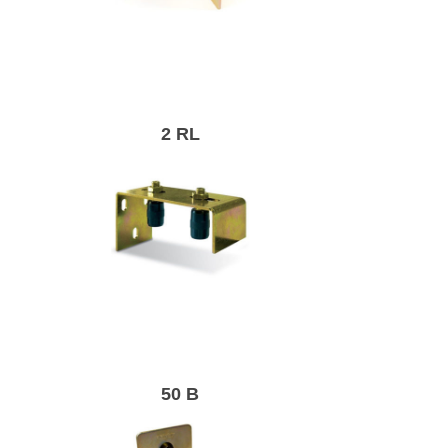
Регульований
верхній профіль з
роликами.
2 RL
Верхня лінія для
консольних воріт.
50 B