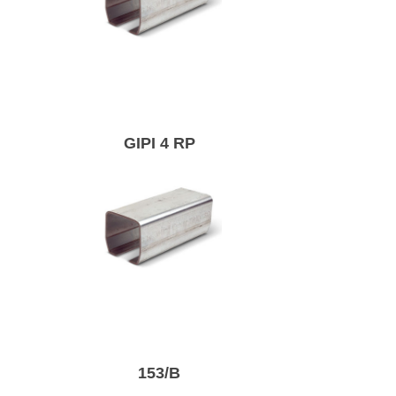
Напрямна труба
для зсувних воріт.
GIPI 4 RP
Напрямна труба
для зсувних воріт.
153/B